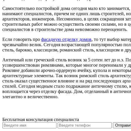
Самостоятельно постройкой дома сегодня мало кто занимается,
нанимают специалистов, причем не одних лишь строителей, но
архитекторов, инженеров. Несомненно, в целях сокращения затр
строительных работ можно осуществить своими силами, но в ц
специалистов в строительстве дома невозможно переоценить.
Если говорить про
фасадную отделку домов
, то тут выбор мат
чрезвычайно велик. Сегодня возрастающей популярностью пол
стиль, барокко, классицизм, романский стиль, классицизм и др
Античный или греческий стиль возник за 5 сотен лет до н.э. П
усовершенствован римлянами, которые многое перенимали у д
Римляне добавили арочно-ордерную ячейку, купола и некоторы
архитектурные элементы. Так возник римский стиль архитект
стиль оказал существенное влияние и на ряд последующих ар
стилей. Сегодня модным стало подражание античному стилю, 
воплощается через отделку фасада. Дом, отделанный в антично
элегантно и величественно.
Бесплатная консультация специалиста