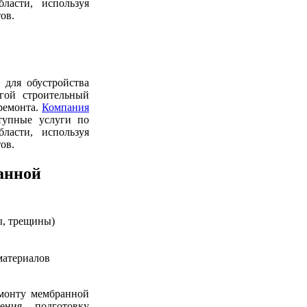
ласти, используя
ов.
 для обустройства
гой строительный
 ремонта.
Компания
тупные услуги по
ласти, используя
ов.
анной
ы, трещины)
материалов
емонту мембранной
ения, подготовку