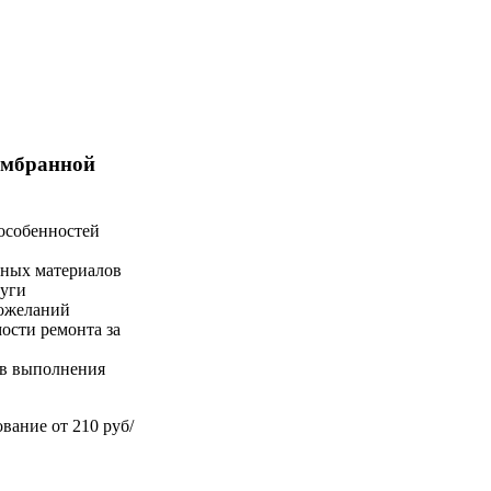
ембранной
особенностей
нных материалов
луги
пожеланий
ости ремонта за
ов выполнения
вание от 210 руб/